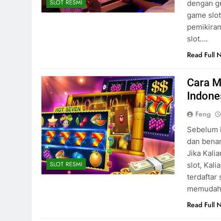
SLOT RESMI
dengan gr
game slot
pemikiran
slot….
Read Full 
Cara M
Indone
Feng
Sebelum k
dan benar
Jika Kali
SLOT RESMI
slot, Kal
terdaftar
memudahk
Read Full 