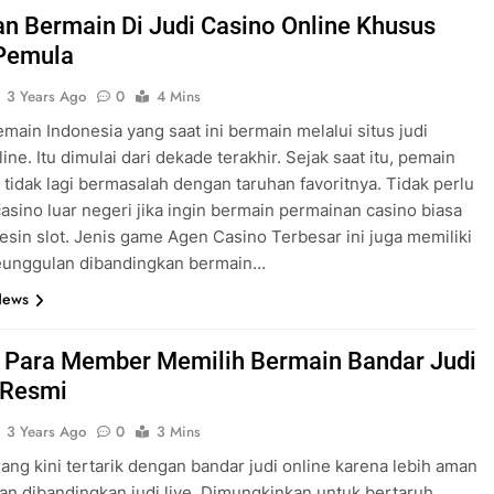
n Bermain Di Judi Casino Online Khusus
Pemula
3 Years Ago
0
4 Mins
main Indonesia yang saat ini bermain melalui situs judi
ine. Itu dimulai dari dekade terakhir. Sejak saat itu, pemain
 tidak lagi bermasalah dengan taruhan favoritnya. Tidak perlu
casino luar negeri jika ingin bermain permainan casino biasa
esin slot. Jenis game Agen Casino Terbesar ini juga memiliki
eunggulan dibandingkan bermain…
News
 Para Member Memilih Bermain Bandar Judi
 Resmi
3 Years Ago
0
3 Mins
ang kini tertarik dengan bandar judi online karena lebih aman
n dibandingkan judi live. Dimungkinkan untuk bertaruh