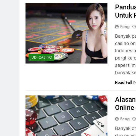
Pandua
Untuk 
Feng
Banyak pe
casino onl
Indonesia
JUDI CASINO
pergi ke 
seperti m
banyak k
Read Full 
Alasan
Online
Feng
Banyak or
dan nyama